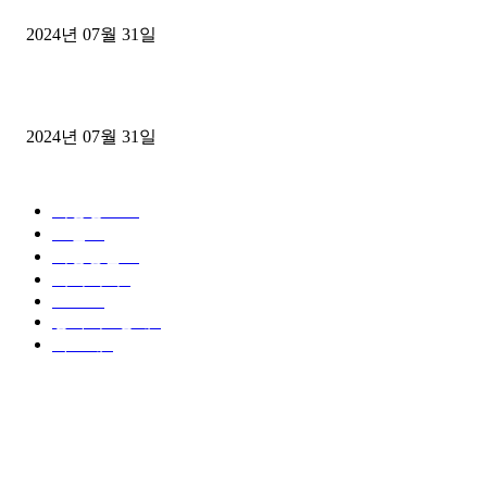
2024년 07월 31일
삿포로 여름 자유여행
2024년 07월 31일
POPULAR CATEGORY
여행정보
60
호텔
50
여행용품
10
액티비티
2
Travel
2
상하이 / 상해
0
하코네
0