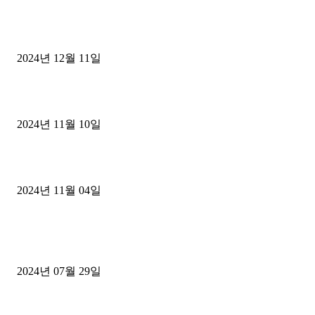
클룩 할인코드 종류와 활용법
2024년 12월 11일
2025년 삿포로 눈축제: 겨울의 낭만을 만끽할 수 있는 필수 여행 가
2024년 11월 10일
한국인이 사랑하는 신혼여행지 BEST 5 추천
2024년 11월 04일
POPULAR POSTS
일본여행 완벽가이드
2024년 07월 29일
삿포로 여름 3박4일 자유여행 일정 후기