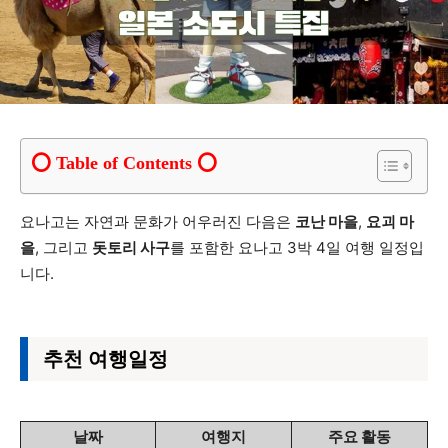
Table of Contents
요나고는 자연과 문화가 어우러진 다음은
코난 마을
,
요괴 마
을
, 그리고
돗토리 사구
를 포함한 요나고 3박 4일 여행 일정입
니다.
추천 여행일정
날짜
여행지
주요 활동