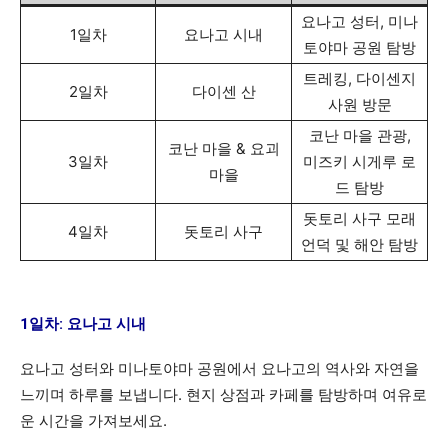
요나고 성터, 미나
1일차
요나고 시내
토야마 공원 탐방
트레킹, 다이센지
2일차
다이센 산
사원 방문
코난 마을 관광,
코난 마을 & 요괴
3일차
미즈키 시게루 로
마을
드 탐방
돗토리 사구 모래
4일차
돗토리 사구
언덕 및 해안 탐방
1일차: 요나고 시내
요나고 성터와 미나토야마 공원에서 요나고의 역사와 자연을
느끼며 하루를 보냅니다. 현지 상점과 카페를 탐방하며 여유로
운 시간을 가져보세요.