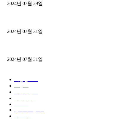
2024년 07월 29일
삿포로 여름 3박4일 자유여행 일정 후기
2024년 07월 31일
삿포로 여름 자유여행
2024년 07월 31일
POPULAR CATEGORY
여행정보
60
호텔
50
여행용품
10
액티비티
2
Travel
2
상하이 / 상해
0
하코네
0