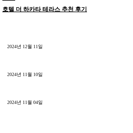
호텔 더 하카타 테라스 추천 후기
EDITOR PICKS
클룩 할인코드 종류와 활용법
2024년 12월 11일
2025년 삿포로 눈축제: 겨울의 낭만을 만끽할 수 있는 필수 여행 가
2024년 11월 10일
한국인이 사랑하는 신혼여행지 BEST 5 추천
2024년 11월 04일
POPULAR POSTS
일본여행 완벽가이드