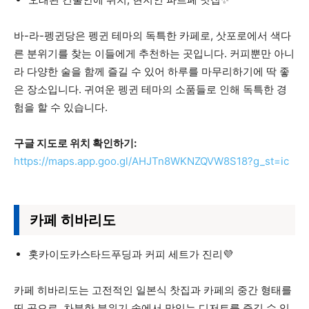
바-라-펭귄당은 펭귄 테마의 독특한 카페로, 삿포로에서 색다
른 분위기를 찾는 이들에게 추천하는 곳입니다. 커피뿐만 아니
라 다양한 술을 함께 즐길 수 있어 하루를 마무리하기에 딱 좋
은 장소입니다. 귀여운 펭귄 테마의 소품들로 인해 독특한 경
험을 할 수 있습니다.
구글 지도로 위치 확인하기:
https://maps.app.goo.gl/AHJTn8WKNZQVW8S18?g_st=ic
카페 히바리도
홋카이도카스타드푸딩과 커피 세트가 진리💜
카페 히바리도는 고전적인 일본식 찻집과 카페의 중간 형태를
띤 곳으로, 차분한 분위기 속에서 맛있는 디저트를 즐길 수 있