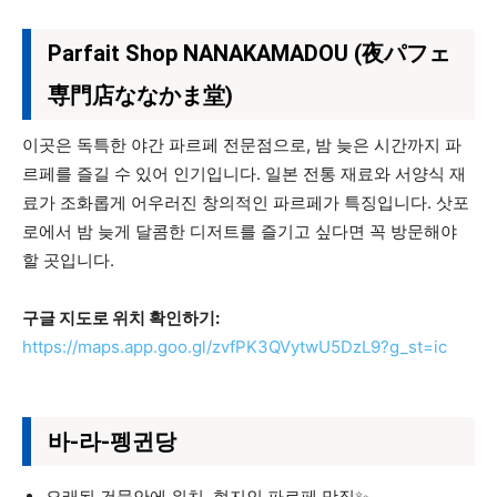
Parfait Shop NANAKAMADOU (夜パフェ
専門店ななかま堂)
이곳은 독특한 야간 파르페 전문점으로, 밤 늦은 시간까지 파
르페를 즐길 수 있어 인기입니다. 일본 전통 재료와 서양식 재
료가 조화롭게 어우러진 창의적인 파르페가 특징입니다. 삿포
로에서 밤 늦게 달콤한 디저트를 즐기고 싶다면 꼭 방문해야
할 곳입니다.
구글 지도로 위치 확인하기:
https://maps.app.goo.gl/zvfPK3QVytwU5DzL9?g_st=ic
바-라-펭귄당
오래된 건물안에 위치, 현지인 파르페 맛집✨