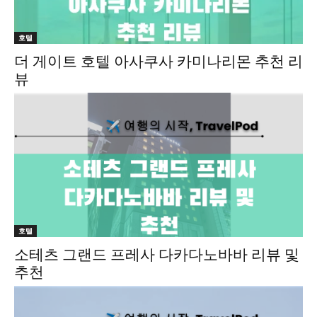
호텔
더 게이트 호텔 아사쿠사 카미나리몬 추천 리
뷰
호텔
소테츠 그랜드 프레사 다카다노바바 리뷰 및
추천