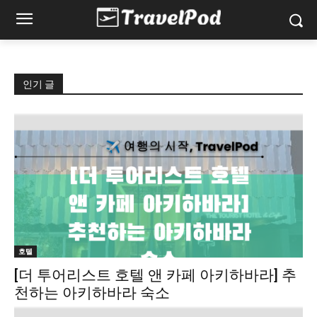
인기 글
호텔
[더 투어리스트 호텔 앤 카페 아키하바라] 추
천하는 아키하바라 숙소