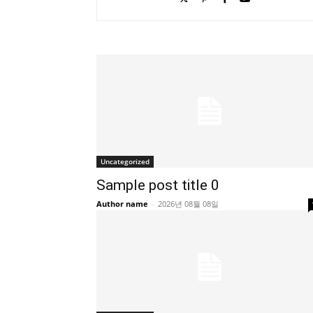
Uncategorized
Sample post title 0
Author name
-
2026년 08월 08일