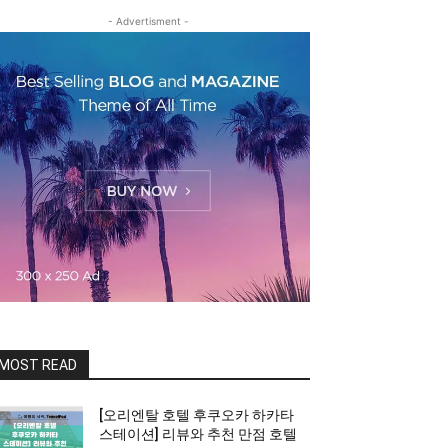
- Advertisment -
MOST READ
[오리엔탈 호텔 후쿠오카 하카타
스테이션] 리뷰와 추천 만점 호텔