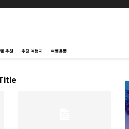
텔 추천
추천 여행지
여행용품
itle