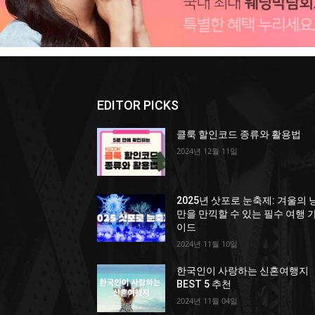
EDITOR PICKS
클룩 할인코드 종류와 활용법
2024년 12월 11일
2025년 삿포로 눈축제: 겨울의 
만을 만끽할 수 있는 필수 여행 
이드
2024년 11월 10일
한국인이 사랑하는 신혼여행지
BEST 5 추천
2024년 11월 04일