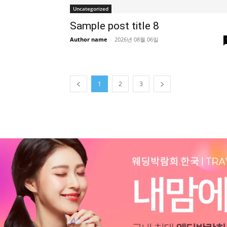
Uncategorized
Sample post title 8
Author name
-
2026년 08월 06일
1
2
3