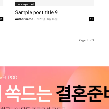
Uncategorized
Sample post title 9
Author name
-
2026년 08월 06일
11
11
Page 1 of 3